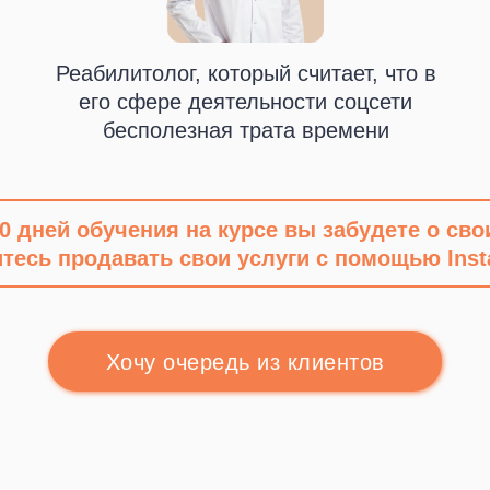
ться на курс
ться на курс
Получить кон
Получить кон
Реабилитолог, который считает, что в
его сфере деятельности соцсети
бесполезная трата времени
0 дней обучения на курсе вы забудете о сво
тесь продавать свои услуги с помощью Ins
Хочу очередь из клиентов