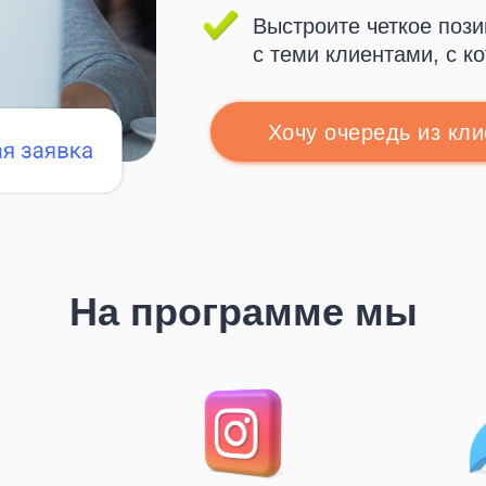
Выстроите четкое пози
с теми клиентами, с к
Хочу очередь из кл
ться на курс
ться на курс
Получить кон
Получить кон
На программе мы