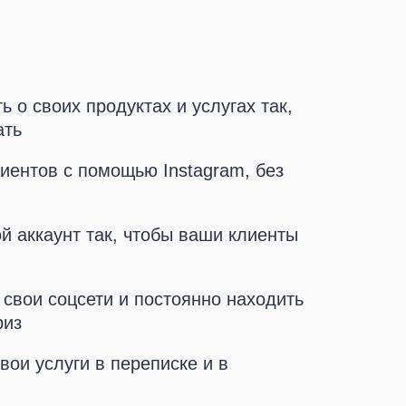
ь о своих продуктах и услугах так,
ать
иентов с помощью Instagram, без
ой аккаунт так, чтобы ваши клиенты
сультацию
сультацию
 свои соцсети и постоянно находить
риз
вои услуги в переписке и в