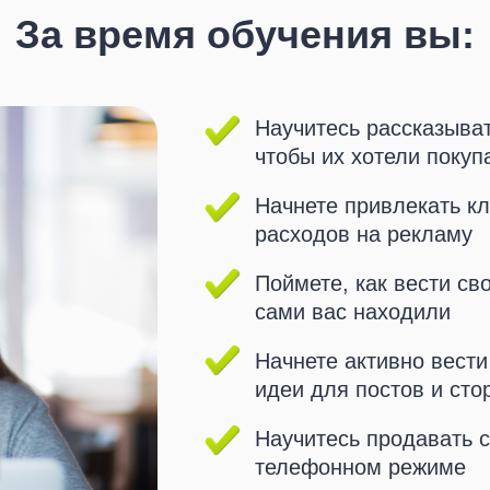
За время обучения вы:
Научитесь рассказыват
чтобы их хотели покуп
Начнете привлекать кл
расходов на рекламу
Поймете, как вести св
сами вас находили
ться на курс
ться на курс
Получить кон
Получить кон
Начнете активно вести
идеи для постов и сто
Научитесь продавать с
телефонном режиме