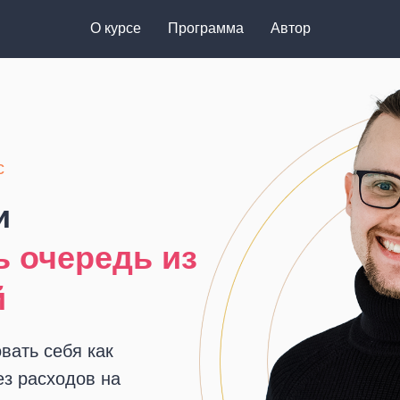
О курсе
Программа
Автор
с
и
ь очередь из
й
вать себя как
ез расходов на