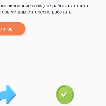
ционирование и будете работать только
оторыми вам интересно работать
иентов
сультацию
сультацию