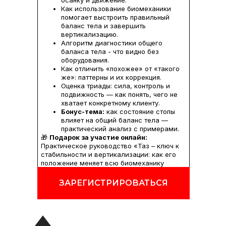
осанку и движение.
Как использование биомеханики
помогает выстроить правильный
баланс тела и завершить
вертикализацию.
Алгоритм диагностики общего
баланса тела - что видно без
оборудования.
Как отличить «похожее» от «такого
же»: паттерны и их коррекция.
Оценка триады: сила, контроль и
подвижность — как понять, чего не
хватает конкретному клиенту.
Бонус-тема:
как состояние стопы
влияет на общий баланс тела —
практический анализ с примерами.
🎁
Подарок за участие онлайн:
Практическое руководство «Таз – ключ к
стабильности и вертикализации: как его
положение меняет всю биомеханику
тела»
ЗАРЕГИСТРИРОВАТЬСЯ